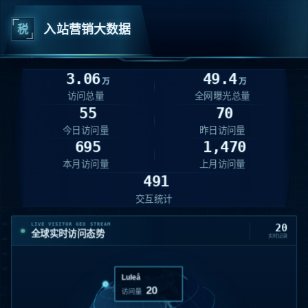
税
入站营销大数据
3.06
49.4
万
万
访问总量
全网曝光总量
55
70
今日访问量
昨日访问量
695
1,470
本月访问量
上月访问量
491
交互统计
LIVE VISITOR GEO STREAM
20
全球实时访问态势
实时记录
Luleå
17
访问量