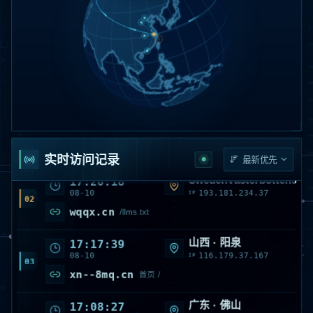
美国 · VirginiaAshburn
17:29:06
08-10
18.205.161.209
IP
01
xn--rlr479epqw.cn
首页 /
实时访问记录
SwedenVästerbotten0
17:20:18
08-10
193.181.234.37
IP
02
wqqx.cn
/llms.txt
山西 · 阳泉
17:17:39
08-10
116.179.37.167
IP
03
xn--8mq.cn
首页 /
广东 · 佛山
17:08:27
08-10
218.13.43.212
IP